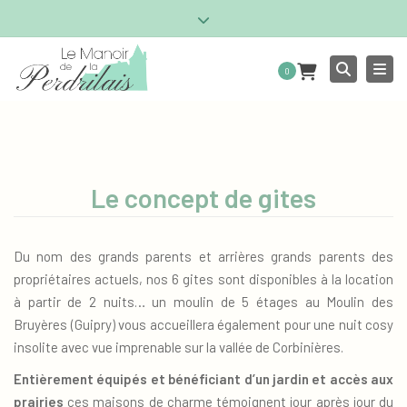
×
Fermer la barre supérieure
Tél: 02 99 92 17 44
Togg
Réduction sur les réservations de 7 jours minimum
Reche
0
RÉSERVER ICI !
Mon compte
Livre d'or
Le concept de gites
Du nom des grands parents et arrières grands parents des
propriétaires actuels, nos 6 gites sont disponibles à la location
à partir de 2 nuits… un moulin de 5 étages au Moulin des
Bruyères (Guipry) vous accueillera également pour une nuit cosy
insolite avec vue imprenable sur la vallée de Corbinières.
Entièrement équipés et bénéficiant d’un jardin et accès aux
prairies
ces maisons de charme témoignent jour après jour du